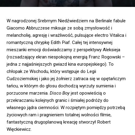
W nagrodzonej Srebrnym Niedźwiedziem na Berlinale fabule
Giacomo Abbruzzese miksuje ze sobą zmysłowość i
melancholię, agresję i wrażliwość, pulsujące electro Vitalica i
romantyczną chrypkę Edith Piaf. Całej tej intensywnej
mieszanki emocji doświadczamy z perspektywy Aleksieja
(rozsadzający ekran niespokojną energią Franz Rogowski –
jedna z najjaśniejszych gwiazd kina europejskiego). To
chłopak ze Wschodu, który wstępuje do Legii
Cudzoziemskiej i jako jej żołnierz zatraca się w opętańczym
tańcu, w którym do głosu dochodzą wyrzuty sumienia i
porzucone marzenia.
Disco Boy
jest opowieścią o
przekraczaniu kolejnych granic i śmiałej podróży do
własnego jądra ciemności. W rozpiętym pomiędzy potrzebą
życiowych ram i pragnieniem totalnej wolności filmie,
fantastyczną drugoplanową kreację stworzył Robert
Więckiewicz.