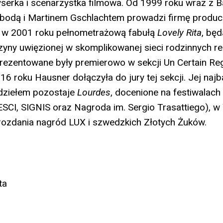
yserka i scenarzystka filmowa. Od 1999 roku wraz z B
bodą i Martinem Gschlachtem prowadzi firmę produ
 w 2001 roku pełnometrażową fabułą
Lovely Rita
, bę
yny uwięzionej w skomplikowanej sieci rodzinnych rel
prezentowane były premierowo w sekcji Un Certain R
6 roku Hausner dołączyła do jury tej sekcji. Jej najb
dziełem pozostaje
Lourdes
, docenione na festiwalach
SCI, SIGNIS oraz Nagroda im. Sergio Trasattiego), 
rozdania nagród LUX i szwedzkich Złotych Żuków.
ta