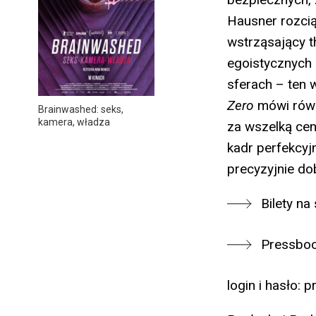
Hausner rozcią
wstrząsający t
egoistycznych 
sferach – ten 
Zero
mówi równi
Brainwashed: seks,
kamera, władza
za wszelką cen
kadr perfekcyj
precyzyjnie do
Bilety na
Pressbo
login i hasło: p