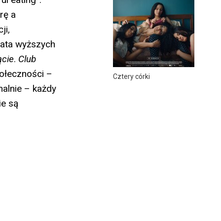
rę a
ji,
iata wyższych
ącie
.
Club
połeczności –
Cztery córki
malnie – każdy
ie są