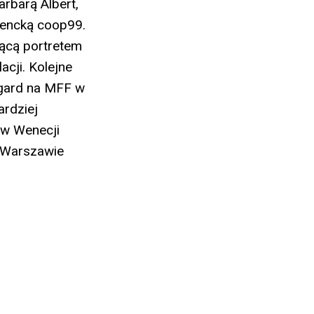
arbarą Albert,
cencką coop99.
dącą portretem
acji. Kolejne
egard na MFF w
ardziej
 w Wenecji
w Warszawie