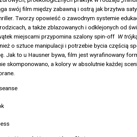
ga swój film między zabawną i ostrą jak brzytwa saty
hriller. Tworzy opowieść o zawodnym systemie edukac
rodzicach, a także zblazowanych i odklejonych od św
wątek miejscami przypomina szalony spin-off
W trójk
eż o sztuce manipulacji i potrzebie bycia częścią s
ę. Jak to u Hausner bywa, film jest wyrafinowany for
nie skomponowano, a kolory w absolutnie każdej scen
brane.
 seanse
ok
ress