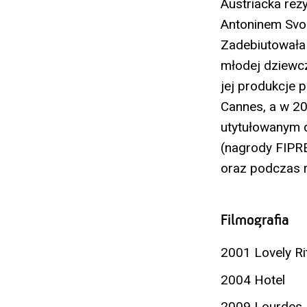
Austriacka reż
Antoninem Svo
Zadebiutowała
młodej dziewcz
jej produkcje 
Cannes, a w 201
utytułowanym 
(nagrody FIPRE
oraz podczas 
Filmografia
2001 Lovely Ri
2004 Hotel
2009 Lourdes