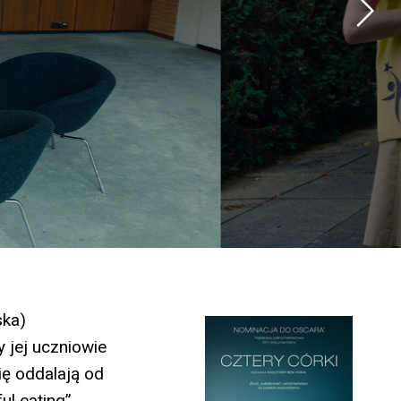
ska)
 jej uczniowie
ię oddalają od
l eating”.