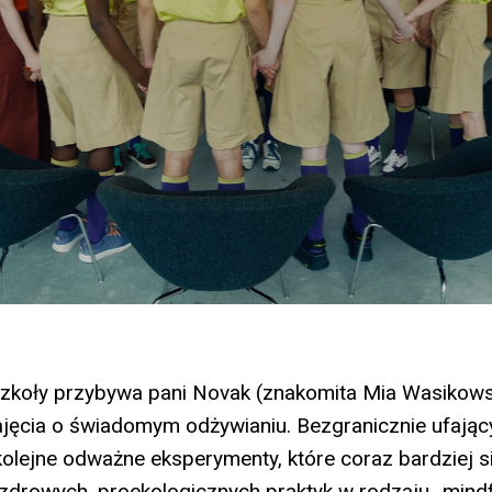
szkoły przybywa pani Novak (znakomita Mia Wasikow
ęcia o świadomym odżywianiu. Bezgranicznie ufający
olejne odważne eksperymenty, które coraz bardziej s
zdrowych, proekologicznych praktyk w rodzaju „mindfu