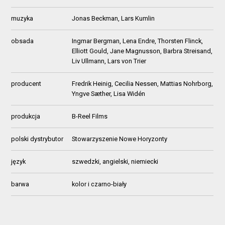
muzyka
Jonas Beckman, Lars Kumlin
obsada
Ingmar Bergman, Lena Endre, Thorsten Flinck,
Elliott Gould, Jane Magnusson, Barbra Streisand,
Liv Ullmann, Lars von Trier
producent
Fredrik Heinig, Cecilia Nessen, Mattias Nohrborg,
Yngve Sæther, Lisa Widén
produkcja
B-Reel Films
polski dystrybutor
Stowarzyszenie Nowe Horyzonty
język
szwedzki, angielski, niemiecki
barwa
kolor i czarno-biały