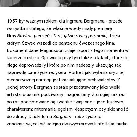
1957 był ważnym rokiem dla Ingmara Bergmana - przede
wszystkim dlatego, że właśnie wtedy miały premierę
filmy
Siódma pieczęć
i
Tam, gdzie rosną poziomki
, dzięki
którym Szwed wszedł do panteonu ówczesnego kina.
Dokument Jane Magnusson zdaje raport z tego momentu w
karierze mistrza. Opowiada przy tym także o latach, które do
niego doprowadziły i które po nim nadeszły, ukazując tak
naprawdę całe życie reżysera. Portret, jaki wyłania się z tej
meandrycznej narracji, jest zaskakująco ambiwalentny. Z
jednej strony Bergman zostaje przedstawiony jako wielki
artysta, słusznie podziwiany i nagradzany. Z drugiej zaś raz
po raz podejmowane są kwestie związane z jego trudnym
charakterem: mitomania, egoizm, despotyzm czy skłonność
do zdrady. Dzięki temu
Bergman - rok z życia
to
znacznie więcej niż kolejna dwuwymiarowa kinfolilska laurka.