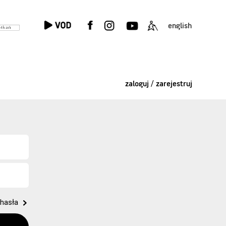
english
zaloguj / zarejestruj
hasła