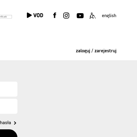
english
zaloguj / zarejestruj
hasła