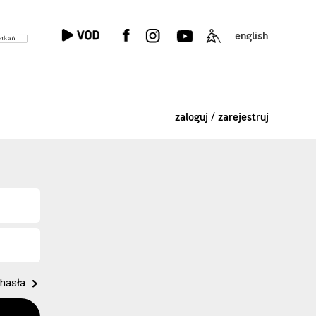
english
zaloguj / zarejestruj
hasła