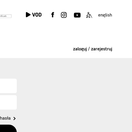
english
zaloguj / zarejestruj
hasła