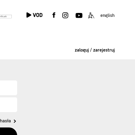
english
zaloguj / zarejestruj
hasła