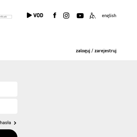
english
zaloguj / zarejestruj
hasła