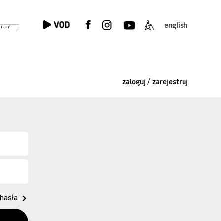
english
zaloguj / zarejestruj
hasła