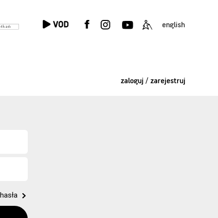
english
zaloguj / zarejestruj
hasła