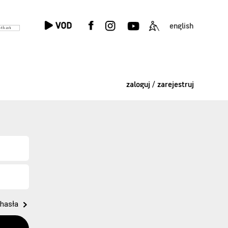
english
zaloguj / zarejestruj
hasła