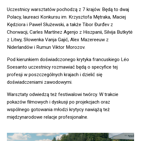
Uczestnicy warsztatów pochodzą z 7 krajów. Będą to dwaj
Polacy, laureaci Konkursu im. Krzysztofa Mętraka, Maciej
Kędziora i Paweł Służewski, a także Tibor Đurđev z
Chorwacji, Carles Martínez Agenjo z Hiszpanii, Silvija Butkytė
z Litwy, Słowenka Vanja Gajić, Alex Mazereeuw z
Niderlandów i Rumun Viktor Morozov.
Pod kierunkiem doświadczonego krytyka francuskiego Léo
Soesanto uczestnicy rozmawiać będą o specyfice tej
profesji w poszczególnych krajach i dzielić się
doświadczeniami zawodowymi.
Warsztaty odwiedzą też festiwalowi twórcy. W trakcie
pokazów filmowych i dyskusji po projekcjach oraz
wspólnego gotowania młodzi krytycy nawiążą też
międzynarodowe relacje profesjonalne.