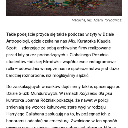
Macocha
, reż. Adam Porębowicz
Takie podejście przyda się także podczas wizyty w Dziale
Antropologii, gdzie czeka na nas
Mix
. Kuratorka Klaudia
Szott – zderzając ze sobą archiwalne filmy realizowane
przed laty przez pochodzących z Globalnego Południa
studentów łódzkiej Filmówki i współczesne instagramowe
rolki – udowadnia w niej, że nasze społeczeństwo jest dużo
bardziej różnorodne, niż moglibyśmy sądzić.
Do zaskakujących wniosków dojdziemy także, spacerując po
Dziale Służb Mundurowych. W ramach
Kołysanki dla psa
kuratorka Joanna Różniak pokazuje, że nawet w policji
zmieniają się wzorce kulturowe; stare wygi w rodzaju
Harry’ego Callahana zasługują na to, by pożegnać ich z
honorami i odesłać na emeryturę. Zwolnione w ten sposób
miejsce coraz częściej zajmują natomiast gliniarze, którzy