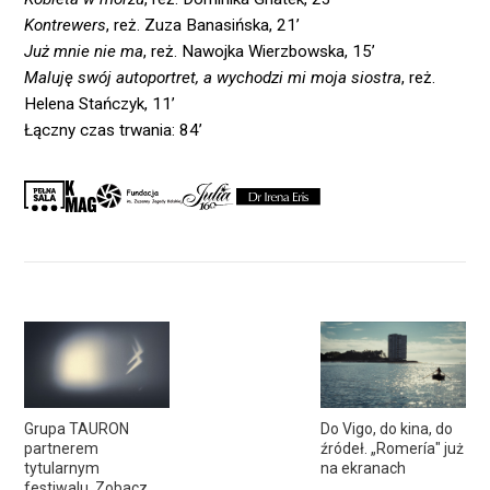
Kontrewers
, reż. Zuza Banasińska, 21’
Już mnie nie ma
, reż. Nawojka Wierzbowska, 15’
Maluję swój autoportret, a wychodzi mi moja siostra
, reż.
Helena Stańczyk, 11’
Łączny czas trwania: 84’
Grupa TAURON
Do Vigo, do kina, do
partnerem
źródeł. „Romería" już
tytularnym
na ekranach
festiwalu. Zobacz