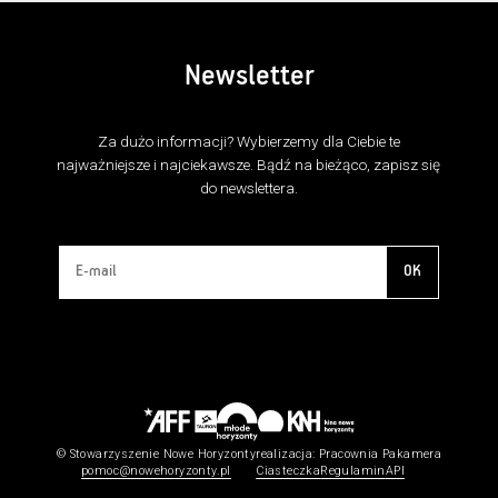
Newsletter
Za dużo informacji? Wybierzemy dla Ciebie te
najważniejsze i najciekawsze. Bądź na bieżąco, zapisz się
do newslettera.
OK
© Stowarzyszenie Nowe Horyzonty
realizacja:
Pracownia Pakamera
pomoc@nowehoryzonty.pl
Ciasteczka
Regulamin
API