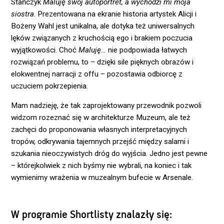
Stańczyk
Maluję swój autoportret, a wychodzi mi moja
siostra
. Prezentowana na ekranie historia artystek Alicji i
Bożeny Wahl jest unikalna, ale dotyka też uniwersalnych
lęków związanych z kruchością ego i brakiem poczucia
wyjątkowości. Choć
Maluję…
nie podpowiada łatwych
rozwiązań problemu, to – dzięki sile pięknych obrazów i
elokwentnej narracji z offu – pozostawia odbiorcę z
uczuciem pokrzepienia.
Mam nadzieję, że tak zaprojektowany przewodnik pozwoli
widzom rozeznać się w architekturze Muzeum, ale też
zachęci do proponowania własnych interpretacyjnych
tropów, odkrywania tajemnych przejść między salami i
szukania nieoczywistych dróg do wyjścia. Jedno jest pewne
– którejkolwiek z nich byśmy nie wybrali, na koniec i tak
wymienimy wrażenia w muzealnym bufecie w Arsenale.
W programie Shortlisty znalazły się: