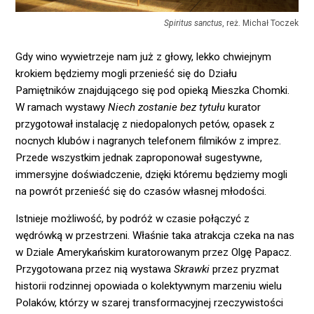
Spiritus sanctus
, reż. Michał Toczek
Gdy wino wywietrzeje nam już z głowy, lekko chwiejnym
krokiem będziemy mogli przenieść się do Działu
Pamiętników znajdującego się pod opieką Mieszka Chomki.
W ramach wystawy
Niech zostanie bez tytułu
kurator
przygotował instalację z niedopalonych petów, opasek z
nocnych klubów i nagranych telefonem filmików z imprez.
Przede wszystkim jednak zaproponował sugestywne,
immersyjne doświadczenie, dzięki któremu będziemy mogli
na powrót przenieść się do czasów własnej młodości.
Istnieje możliwość, by podróż w czasie połączyć z
wędrówką w przestrzeni. Właśnie taka atrakcja czeka na nas
w Dziale Amerykańskim kuratorowanym przez Olgę Papacz.
Przygotowana przez nią wystawa
Skrawki
przez pryzmat
historii rodzinnej opowiada o kolektywnym marzeniu wielu
Polaków, którzy w szarej transformacyjnej rzeczywistości