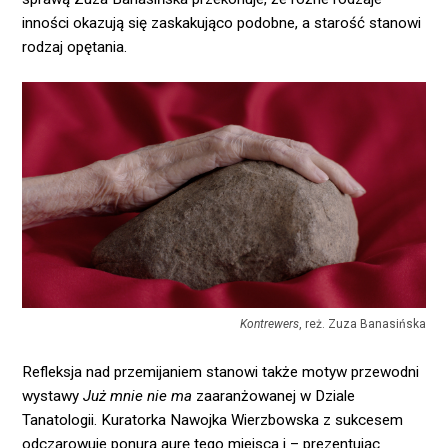
inności okazują się zaskakująco podobne, a starość stanowi
rodzaj opętania.
Kontrewers
, reż. Zuza Banasińska
Refleksja nad przemijaniem stanowi także motyw przewodni
wystawy
Już mnie nie ma
zaaranżowanej w Dziale
Tanatologii. Kuratorka Nawojka Wierzbowska z sukcesem
odczarowuje ponurą aurę tego miejsca i – prezentując