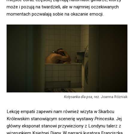
może i pozują na twardzieli, ale w najmniej oczekiwanych
momentach pozwalają sobie na okazanie emocji.
Kołysanka dla psa
, reż. Joanna Różniak
Lekcję empatii zapewni nam również wizyta w Skarbcu
Królewskim stanowiącym scenerię wystawy
Princeska
. Jej
główny eksponat stanowi przywieziony z Londynu talerz z
wizerunkiem Księżnej Diany. W narracji kuratora Franciszka