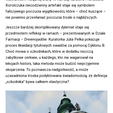
Korolczuka niecodzienny artefakt staje się symbolem
fałszywego poczucia wyjątkowości, które – choć kuszące –
nie powinno przesłaniać poczucia troski o najbliższych.
Jeszcze bardziej skomplikowany dylemat staje się
przedmiotem refleksji w ramach – prezentowanych w Dziale
Farmacji –
Drewnojadów
. Kuratorka Julia Pełka pokazuje
proces likwidacji tytułowych owadów za pomocą Cyklonu B.
Choć mowa o szkodnikach, które w dodatku niszczą
zabytkowe cerkwie, u każdego, kto nie wagarował na
lekcjach historii, taka metoda może budzić nieprzyjemne
skojarzenia. To poznawcza nadgorliwość, a może
uzasadniona troska podyktowana świadomością, że definicja
„szkodnika” bywa całkiem elastyczna?