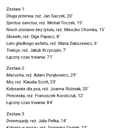
Zestaw 1:
Długa przerwa
, reż. Jan Saczek, 20’
Spiritus sanctus
, reż. Michał Toczek, 15’
Niech zostanie bez tytułu
, reż. Mieszko Chomka, 15’
Skrawki
, reż. Olga Papacz, 8’
Lato gładkiego asfaltu
, reż. Maria Dakszewicz, 6’
Trakcje
, reż. Jakub Krzyszpin, 7’
Łączny czas trwania: 71’
Zestaw 2:
Macocha
, reż. Adam Porębowicz, 29’
Mix
, reż. Klaudia Szott, 23’
Kołysanka dla psa
, reż. Joanna Różniak, 20’
Princeska
, reż. Franciszek Korolczuk, 12’
Łączny czas trwania: 84’
Zestaw 3:
Drewnojady
, reż. Julia Pełka, 14’
Kobieta w morzu
, reż. Dominika Gnatek, 23’