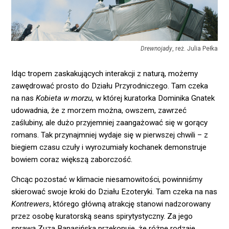
Drewnojady
, reż. Julia Pełka
Idąc tropem zaskakujących interakcji z naturą, możemy
zawędrować prosto do Działu Przyrodniczego. Tam czeka
na nas
Kobieta w morzu
, w której kuratorka Dominika Gnatek
udowadnia, że z morzem można, owszem, zawrzeć
zaślubiny, ale dużo przyjemniej zaangażować się w gorący
romans. Tak przynajmniej wydaje się w pierwszej chwili – z
biegiem czasu czuły i wyrozumiały kochanek demonstruje
bowiem coraz większą zaborczość.
Chcąc pozostać w klimacie niesamowitości, powinniśmy
skierować swoje kroki do Działu Ezoteryki. Tam czeka na nas
Kontrewers
, którego główną atrakcję stanowi nadzorowany
przez osobę kuratorską seans spirytystyczny. Za jego
sprawą Zuza Banasińska przekonuje, że różne rodzaje