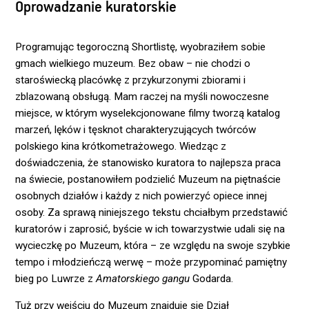
Oprowadzanie kuratorskie
Programując tegoroczną Shortlistę, wyobraziłem sobie
gmach wielkiego muzeum. Bez obaw – nie chodzi o
staroświecką placówkę z przykurzonymi zbiorami i
zblazowaną obsługą. Mam raczej na myśli nowoczesne
miejsce, w którym wyselekcjonowane filmy tworzą katalog
marzeń, lęków i tęsknot charakteryzujących twórców
polskiego kina krótkometrażowego. Wiedząc z
doświadczenia, że stanowisko kuratora to najlepsza praca
na świecie, postanowiłem podzielić Muzeum na piętnaście
osobnych działów i każdy z nich powierzyć opiece innej
osoby. Za sprawą niniejszego tekstu chciałbym przedstawić
kuratorów i zaprosić, byście w ich towarzystwie udali się na
wycieczkę po Muzeum, która – ze względu na swoje szybkie
tempo i młodzieńczą werwę – może przypominać pamiętny
bieg po Luwrze z
Amatorskiego gangu
Godarda.
Tuż przy wejściu do Muzeum znajduje się Dział