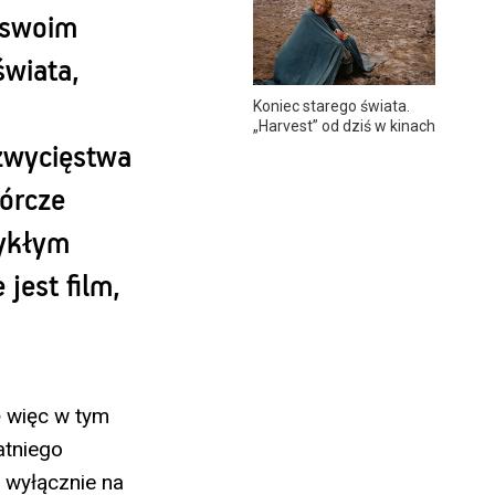
 swoim
wiata,
Koniec starego świata.
„Harvest” od dziś w kinach
zwycięstwa
órcze
wykłym
jest film,
ę więc w tym
atniego
 wyłącznie na