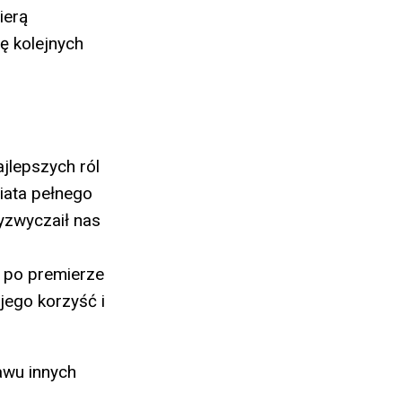
ierą
ę kolejnych
ajlepszych ról
wiata pełnego
zyzwyczaił nas
ż po premierze
jego korzyść i
awu innych