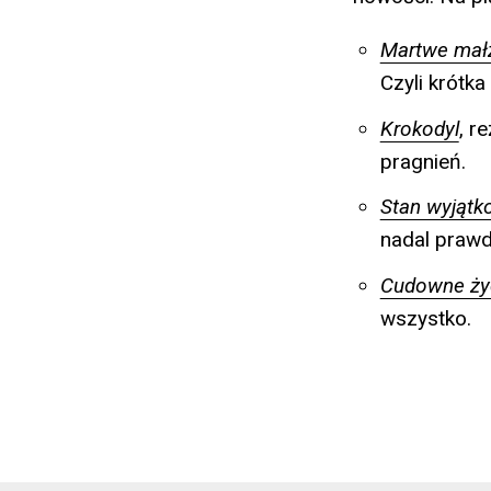
Martwe mał
Czyli krótk
Krokodyl
, r
pragnień.
Stan wyjątk
nadal praw
Cudowne ży
wszystko.