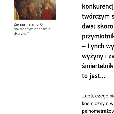
konkurencj
twórczym s
Ziemia = ziarno. O
dwa: skoro 
nakręconym na taśmie
„Harvest”
przymiotni
– Lynch wy
wyżyny i z
śmiertelnik
to jest…
…coś, czego ni
kosmicznym wr
pełnometrażowe