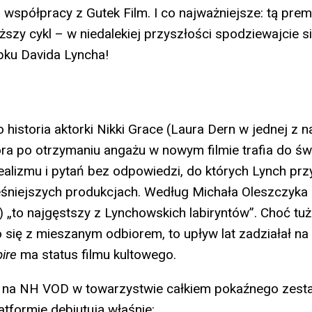
 współpracy z Gutek Film. I co najważniejsze: tą prem
szy cykl – w niedalekiej przyszłości spodziewajcie si
bku Davida Lyncha!
o historia aktorki Nikki Grace (Laura Dern w jednej z n
tóra po otrzymaniu angażu w nowym filmie trafia do ś
realizmu i pytań bez odpowiedzi, do których Lynch pr
śniejszych produkcjach. Według Michała Oleszczyka
) „to najgęstszy z Lynchowskich labiryntów”. Choć tu
o się z mieszanym odbiorem, to upływ lat zadziałał na 
ire
ma status filmu kultowego.
 na NH VOD w towarzystwie całkiem pokaźnego zest
atformie debiutują właśnie: