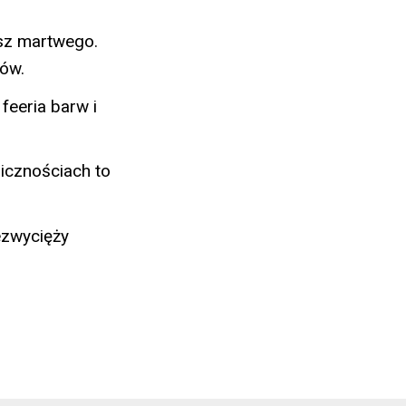
asz martwego.
tów.
feeria barw i
licznościach to
zezwycięży