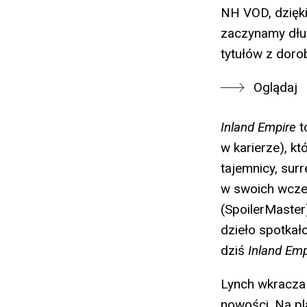
NH VOD, dzięki
zaczynamy dłuż
tytułów z doro
Oglądaj
Inland Empire
t
w karierze), k
tajemnicy, sur
w swoich wcze
(SpoilerMaster
dzieło spotkał
dziś
Inland Emp
Lynch wkracza
nowości. Na pl