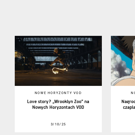
NOWE HORYZONTY VOD
N
Love story? „Wrooklyn Zoo” na
Nagrod
Nowych Horyzontach VOD
czapl
3/10/25