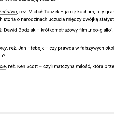
żeństwo
, reż. Michał Toczek – ja cię kocham, a ty gr
a historia o narodzinach uczucia między dwójką statys
eż. Dawid Bodziak – krótkometrażowy film „neo-giallo”, 
owy
, reż. Jan Hřebejk – czy prawda w fałszywych oko
da?
cie
, reż. Ken Scott – czyli matczyna miłość, która pr