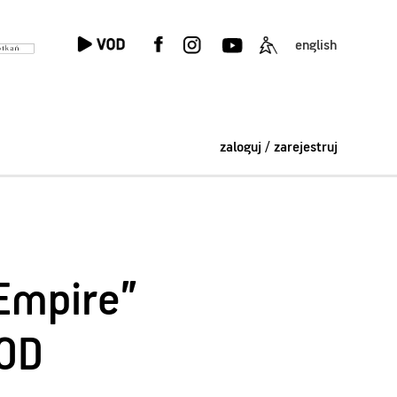
english
zaloguj / zarejestruj
Empire”
VOD