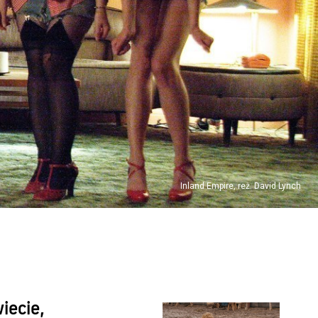
Inland Empire, reż. David Lynch
iecie,