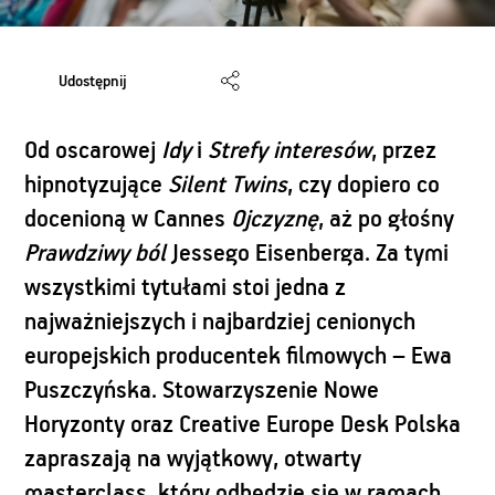
Udostępnij
Od oscarowej
Idy
i
Strefy interesów
, przez
hipnotyzujące
Silent Twins
, czy dopiero co
docenioną w Cannes
Ojczyznę
, aż po głośny
Prawdziwy ból
Jessego Eisenberga. Za tymi
wszystkimi tytułami stoi jedna z
najważniejszych i najbardziej cenionych
europejskich producentek filmowych – Ewa
Puszczyńska. Stowarzyszenie Nowe
Horyzonty oraz Creative Europe Desk Polska
zapraszają na wyjątkowy, otwarty
masterclass, który odbędzie się w ramach