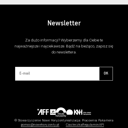
Newsletter
Za dużo informacji? Wybierzemy dla Ciebie te
najważniejsze i najciekawsze. Bądź na bieżąco, zapisz się
do newslettera.
OK
© Stowarzyszenie Nowe Horyzonty
realizacja:
Pracownia Pakamera
pomoc@nowehoryzonty.pl
Ciasteczka
Regulamin
API