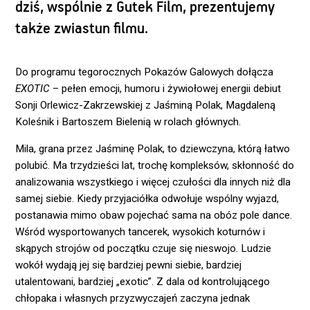
dziś, wspólnie z Gutek Film, prezentujemy
także zwiastun filmu.
Do programu tegorocznych Pokazów Galowych dołącza
EXOTIC
– pełen emocji, humoru i żywiołowej energii debiut
Sonji Orlewicz-Zakrzewskiej z Jaśminą Polak, Magdaleną
Koleśnik i Bartoszem Bielenią w rolach głównych.
Mila, grana przez Jaśminę Polak, to dziewczyna, którą łatwo
polubić. Ma trzydzieści lat, trochę kompleksów, skłonność do
analizowania wszystkiego i więcej czułości dla innych niż dla
samej siebie. Kiedy przyjaciółka odwołuje wspólny wyjazd,
postanawia mimo obaw pojechać sama na obóz pole dance.
Wśród wysportowanych tancerek, wysokich koturnów i
skąpych strojów od początku czuje się nieswojo. Ludzie
wokół wydają jej się bardziej pewni siebie, bardziej
utalentowani, bardziej „exotic”. Z dala od kontrolującego
chłopaka i własnych przyzwyczajeń zaczyna jednak