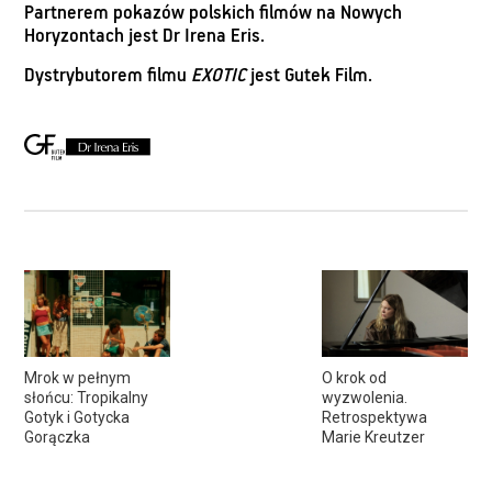
Partnerem pokazów polskich filmów na Nowych
Horyzontach jest Dr Irena Eris.
Dystrybutorem filmu
EXOTIC
jest Gutek Film.
Mrok w pełnym
O krok od
słońcu: Tropikalny
wyzwolenia.
Gotyk i Gotycka
Retrospektywa
Gorączka
Marie Kreutzer