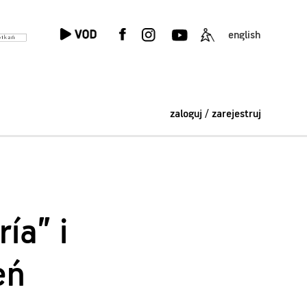
english
zaloguj / zarejestruj
ía” i
eń