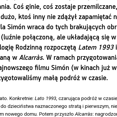
ia. Coś ginie, coś zostaje przemilczane
 dużo, ktoś inny nie zdążył zapamiętać 
la Simón wraca do tych brakujących ob
(luźnie połączoną, ale układającą się w
ylogię Rodzinną rozpoczętą
Latem 1993
i
waną w
Alcarràs
. W ramach przygotowani
ajnowszego filmu Simón (w kinach już w
rzygotowaliśmy małą podróż w czasie.
ato. Konkretnie:
Lato 1993
, czarująca podróż w czasie
 do dzieciństwa naznaczonego stratą i pierwszym, n
em nowego domu. Potem przyszło
Alcarràs
: nagrodzo