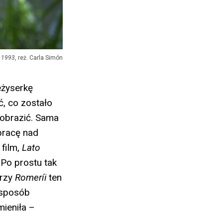
 1993
, reż. Carla Simón
eżyserkę
ć, co zostało
yobrazić. Sama
pracę nad
 film,
Lato
 Po prostu tak
Przy
Romeríi
ten
 sposób
mieniła –