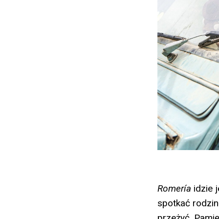
Romería
idzie j
spotkać rodzin
przeżyć. Pamię