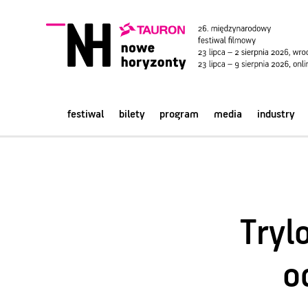
festiwal
bilety
program
media
industry
Tryl
o