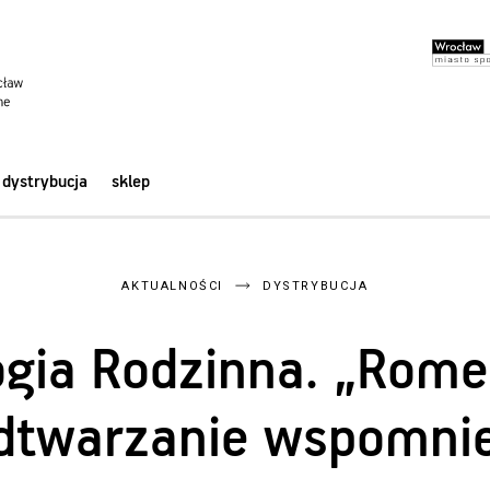
dystrybucja
sklep
AKTUALNOŚCI
DYSTRYBUCJA
ogia Rodzinna. „Romer
dtwarzanie wspomni