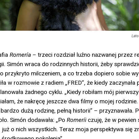
Lato
afia
Romería
– trzeci rozdział luźno nazwanej przez r
gii. Simón wraca do rodzinnych historii, żeby sprawdzi
o przykryto milczeniem, a co trzeba dopiero sobie w
ła w rozmowie z radiem „FRED”, że kiedy zaczynała 
planowała żadnego cyklu. „Kiedy robiłam mój pierwszy
ziałam, że nakręcę jeszcze dwa filmy o mojej rodzinie.
 bardzo dużą rodzinę, pełną historii” – przyznawała. 
oło. Simón dodawała: „Po
Romeríi
czuję, że w pewien
już o nich wszystkich. Teraz moja perspektywa się z
 środkowego pokolenia”.