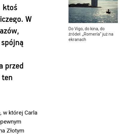
, ktoś
niczego. W
Do Vigo, do kina, do
razów,
źródeł. „Romería" już na
ekranach
 spójną
a przed
 ten
, w której Carla
iepewnym
na Złotym