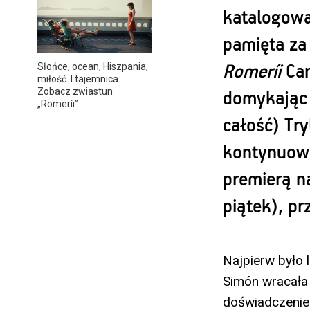
katalogowan
pamięta za
Słońce, ocean, Hiszpania,
Romeríi
Car
miłość. I tajemnica.
Zobacz zwiastun
domykając 
„Romeríi”
całość) Tr
kontynuo
premierą n
piątek), p
Najpierw było l
Simón wracała
doświadczeni