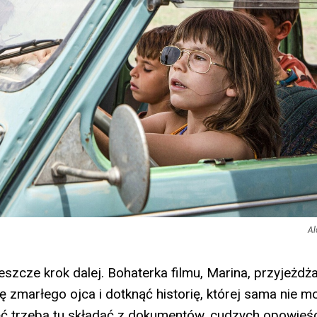
Al
eszcze krok dalej. Bohaterka filmu, Marina, przyjeżdża 
ę zmarłego ojca i dotknąć historię, której sama nie m
ć trzeba tu składać z dokumentów, cudzych opowieści