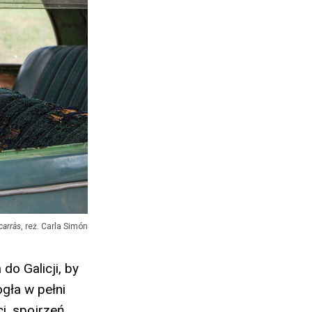
carràs
, reż. Carla Simón
do Galicji, by
ogła w pełni
, spojrzeń,