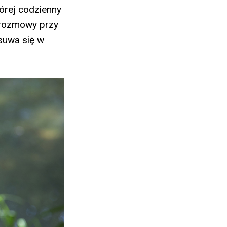
tórej codzienny
 rozmowy przy
suwa się w