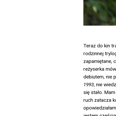
Teraz do kin tr
rodzinnej trylo
zapamiętane, c
reżyserka mówi
debiutem, nie 
1993
, nie wied
się stało. Mam
ruch zatacza k
opowiedziałam 
jestem częścią