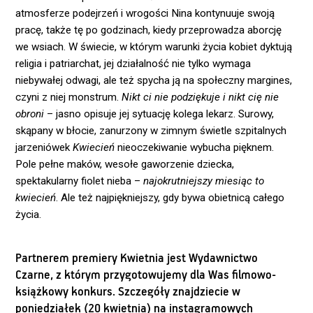
atmosferze podejrzeń i wrogości Nina kontynuuje swoją
pracę, także tę po godzinach, kiedy przeprowadza aborcję
we wsiach. W świecie, w którym warunki życia kobiet dyktują
religia i patriarchat, jej działalność nie tylko wymaga
niebywałej odwagi, ale też spycha ją na społeczny margines,
czyni z niej monstrum.
Nikt ci nie podziękuje i nikt cię nie
obroni
– jasno opisuje jej sytuację kolega lekarz. Surowy,
skąpany w błocie, zanurzony w zimnym świetle szpitalnych
jarzeniówek
Kwiecień
nieoczekiwanie wybucha pięknem.
Pole pełne maków, wesołe gaworzenie dziecka,
spektakularny fiolet nieba –
najokrutniejszy miesiąc to
kwiecień
. Ale też najpiękniejszy, gdy bywa obietnicą całego
życia.
Partnerem premiery Kwietnia jest Wydawnictwo
Czarne, z którym przygotowujemy dla Was filmowo-
książkowy konkurs. Szczegóły znajdziecie w
poniedziałek (20 kwietnia) na instagramowych