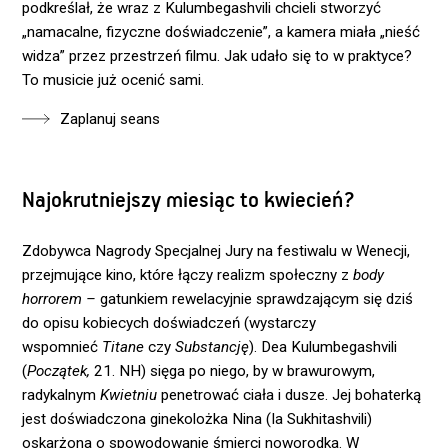
podkreślał, że wraz z Kulumbegashvili chcieli stworzyć
„namacalne, fizyczne doświadczenie”, a kamera miała „nieść
widza” przez przestrzeń filmu. Jak udało się to w praktyce?
To musicie już ocenić sami.
Zaplanuj seans
Najokrutniejszy miesiąc to kwiecień?
Zdobywca Nagrody Specjalnej Jury na festiwalu w Wenecji,
przejmujące kino, które łączy realizm społeczny z
body
horrorem –
gatunkiem rewelacyjnie sprawdzającym się dziś
do opisu kobiecych doświadczeń (wystarczy
wspomnieć
Titane
czy
Substancję
). Dea Kulumbegashvili
(
Początek,
21. NH) sięga po niego, by w brawurowym,
radykalnym
Kwietniu
penetrować ciała i dusze. Jej bohaterką
jest doświadczona ginekolożka Nina (Ia Sukhitashvili)
oskarżona o spowodowanie śmierci noworodka. W