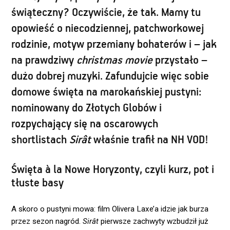
świąteczny? Oczywiście, że tak. Mamy tu
opowieść o niecodziennej, patchworkowej
rodzinie, motyw przemiany bohaterów i – jak
na prawdziwy
christmas movie
przystało –
dużo dobrej muzyki. Zafundujcie więc sobie
domowe święta na marokańskiej pustyni:
nominowany do Złotych Globów i
rozpychający się na oscarowych
shortlistach
Sirât
właśnie trafił na NH VOD!
Święta à la Nowe Horyzonty, czyli kurz, pot i
tłuste basy
A skoro o pustyni mowa: film Olivera Laxe’a idzie jak burza
przez sezon nagród.
Sirât
pierwsze zachwyty wzbudził już