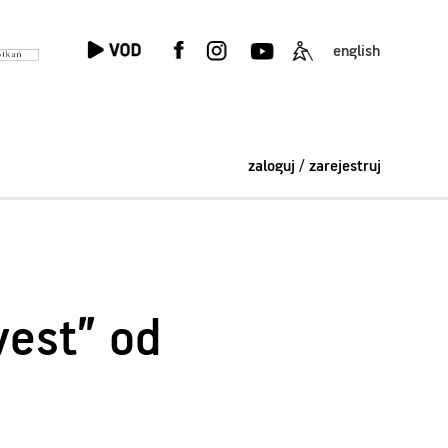
english
zaloguj / zarejestruj
vest” od