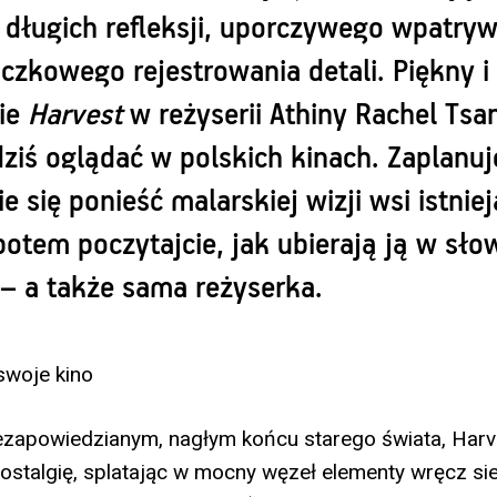
 długich refleksji, uporczywego wpatryw
czkowego rejestrowania detali. Piękny i 
ie
Harvest
w reżyserii Athiny Rachel Tsa
ziś oglądać w polskich kinach. Zaplanuj
ie się ponieść malarskiej wizji wsi istnie
 potem poczytajcie, jak ubierają ją w słow
 – a także sama reżyserka.
swoje kino
iezapowiedzianym, nagłym końcu starego świata, Harv
ostalgię, splatając w mocny węzeł elementy wręcz si