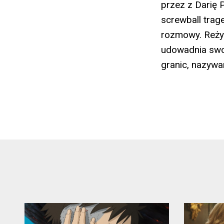
przez z Darię
screwball trage
rozmowy. Reżys
udowadnia swo
granic, nazywa