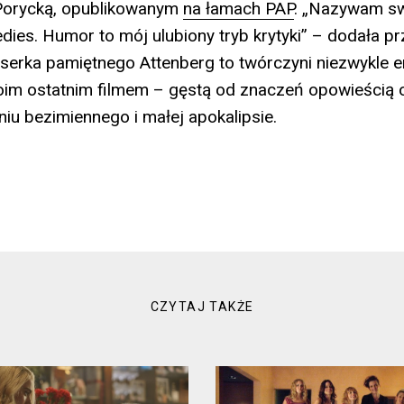
 Porycką, opublikowanym
na łamach PAP
. „Nazywam sw
dies. Humor to mój ulubiony tryb krytyki” – dodała prz
erka pamiętnego Attenberg to twórczyni niezwykle e
im ostatnim filmem – gęstą od znaczeń opowieścią 
niu bezimiennego i małej apokalipsie.
CZYTAJ TAKŻE