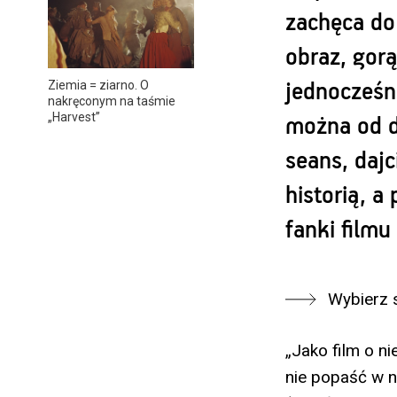
zachęca do
obraz, gorą
Ziemia = ziarno. O
jednocześn
nakręconym na taśmie
„Harvest”
można od d
seans, dajc
historią, a
fanki filmu
Wybierz 
„Jako film o n
nie popaść w n