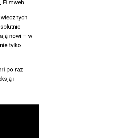
z, Filmweb
I-wiecznych
solutnie
ają nowi – w
nie tylko
ri po raz
ksją i