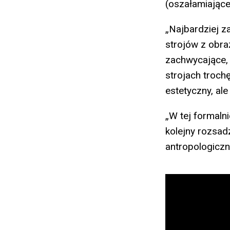
(oszałamiające
„Najbardziej z
strojów z obra
zachwycające,
strojach trochę
estetyczny, al
„W tej formaln
kolejny rozsadz
antropologiczn