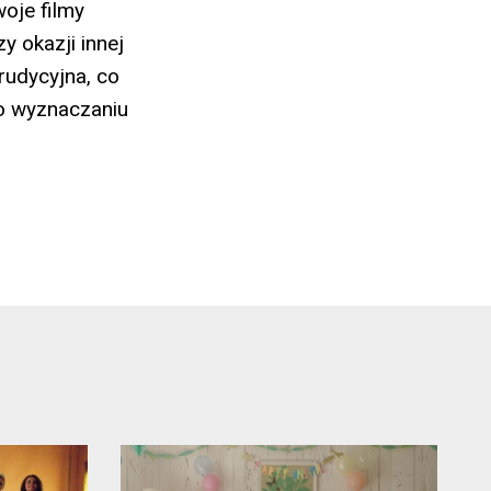
oje filmy
y okazji innej
rudycyjna, co
o wyznaczaniu