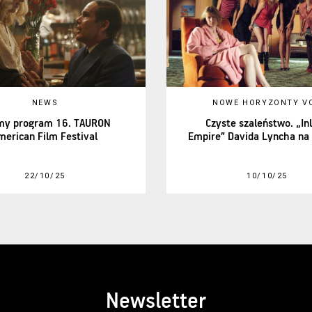
NEWS
NOWE HORYZONTY V
my program 16. TAURON
Czyste szaleństwo. „In
merican Film Festival
Empire” Davida Lyncha na
22/10/25
10/10/25
Newsletter