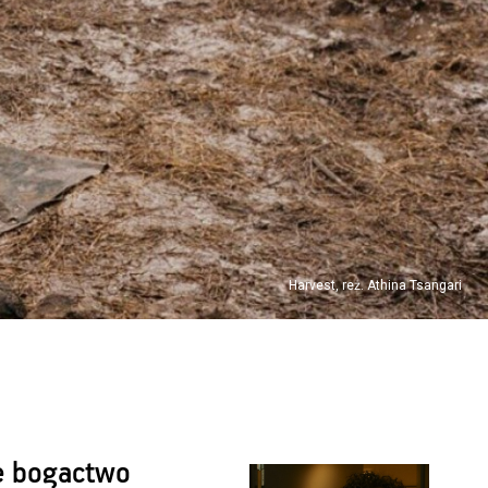
Harvest, reż. Athina Tsangari
ce bogactwo