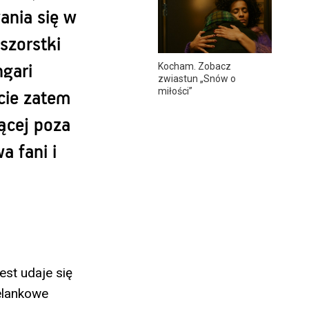
ania się w
szorstki
Kocham. Zobacz
ngari
zwiastun „Snów o
miłości”
cie zatem
jącej poza
a fani i
est udaje się
elankowe