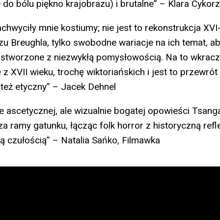
 do bólu piękno krajobrazu) i brutalne” – Klara Cykor
achwyciły mnie kostiumy; nie jest to rekonstrukcja XV
zu Breughla, tylko swobodne wariacje na ich temat, ab
 stworzone z niezwykłą pomysłowością. Na to wkracz
 z XVII wieku, trochę wiktoriańskich i jest to przewrót 
e też etyczny” – Jacek Dehnel
ie ascetycznej, ale wizualnie bogatej opowieści Tsanga
a ramy gatunku, łącząc folk horror z historyczną refle
ą czułością” – Natalia Sańko, Filmawka