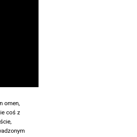
en omen,
e coś z
ście,
owadzonym