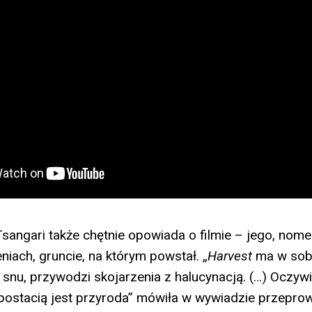
Tsangari także chętnie opowiada o filmie – jego, nom
niach, gruncie, na którym powstał. „
Harvest
ma w sobi
nu, przywodzi skojarzenia z halucynacją. (…) Oczywi
 postacią jest przyroda” mówiła w wywiadzie przepr