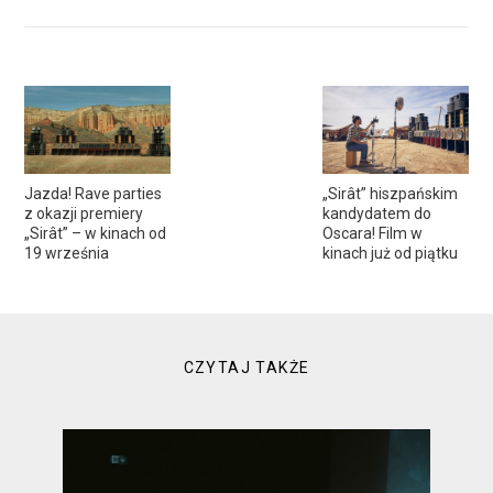
Jazda! Rave parties
„Sirât” hiszpańskim
z okazji premiery
kandydatem do
„Sirât” – w kinach od
Oscara! Film w
19 września
kinach już od piątku
CZYTAJ TAKŻE