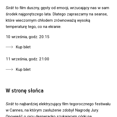
Sirât
to film duszny, gęsty od emocji, wrzucający nas w sam
środek najgorętszego lata. Dlatego zapraszamy na seanse,
które wieczornym chłodem zrównoważą wysoką
temperaturę tego, co na ekranie.
10 września, godz. 20:15
Kup bilet
11 września, godz. 21:00
Kup bilet
W stronę słońca
Sirât
to najbardziej elektryzujący film tegorocznego festiwalu
w Cannes, na którym zasłużenie zdobył Nagrodę Jury.
Opowieść o ojcu desperacko szukającym córki na