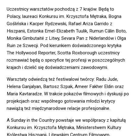
Uczestnicy warsztatów pochodzą z 7 krajów. Będą to
Polacy, laureaci Konkursu im. Krzysztofa Mętraka, Bogna
Goślińska i Kacper Rydzewski, Rafael Ariza Garrido z
Hiszpanii, Estonka Emel-Elizabeth Tuulik, Rumun Călin Boto,
Monika Gimbutaité z Litwy, Sevara Pan z Niderlandów i Olga
Ruin ze Szwecji. Pod kierunkiem doświadczonego krytyka
The Hollywood Reporter, Scotta Roxborough uczestnicy
rozmawiać będą o specyfice tej profesji w poszczególnych
krajach i dzielić się doświadczeniami zawodowymi.
Warsztaty odwiedzą też festiwalowi twórcy: Radu Jude,
Helena Ganjalyan, Bartosz Szpak, Ameer Fakher Eldin oraz
Maria Kavtaradze. W trakcie pokazów filmowych i dyskusji po
projekcjach oraz wspólnego gotowania młodzi krytycy
nawiążą też międzynarodowe relacje profesjonalne.
A Sunday in the Country powstaje we współpracy z kapitułą
Konkursu im. Krzysztofa Mętraka, Ministerstwem Kultury
Królestwa Hiszpanii, Litewskim Centrum Filmowym,