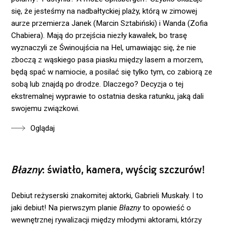
się, że jesteśmy na nadbałtyckiej plaży, którą w zimowej
aurze przemierza Janek (Marcin Sztabiński) i Wanda (Zofia
Chabiera). Mają do przejścia niezły kawałek, bo trasę
wyznaczyli ze Świnoujścia na Hel, umawiając się, że nie
zboczą z wąskiego pasa piasku między lasem a morzem,
będą spać w namiocie, a posilać się tylko tym, co zabiorą ze
sobą lub znajdą po drodze. Dlaczego? Decyzja o tej
ekstremalnej wyprawie to ostatnia deska ratunku, jaką dali
swojemu związkowi.
Oglądaj
Błazny
: światło, kamera, wyścig szczurów!
Debiut reżyserski znakomitej aktorki, Gabrieli Muskały. I to
jaki debiut! Na pierwszym planie
Błazny
to opowieść o
wewnętrznej rywalizacji między młodymi aktorami, którzy