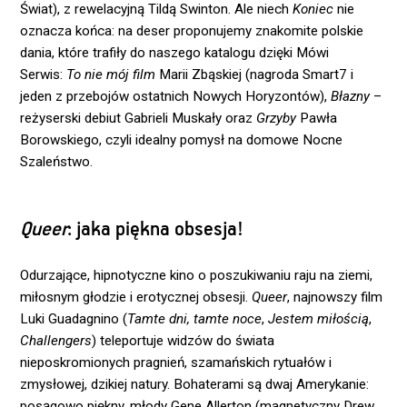
Świat), z rewelacyjną Tildą Swinton. Ale niech
Koniec
nie
oznacza końca: na deser proponujemy znakomite polskie
dania, które trafiły do naszego katalogu dzięki Mówi
Serwis:
To nie mój film
Marii Zbąskiej (nagroda Smart7 i
jeden z przebojów ostatnich Nowych Horyzontów),
Błazny
–
reżyserski debiut Gabrieli Muskały oraz
Grzyby
Pawła
Borowskiego, czyli idealny pomysł na domowe Nocne
Szaleństwo.
Queer
: jaka piękna obsesja!
Odurzające, hipnotyczne kino o poszukiwaniu raju na ziemi,
miłosnym głodzie i erotycznej obsesji.
Queer
, najnowszy film
Luki Guadagnino (
Tamte dni, tamte noce
,
Jestem miłością
,
Challengers
) teleportuje widzów do świata
nieposkromionych pragnień, szamańskich rytuałów i
zmysłowej, dzikiej natury. Bohaterami są dwaj Amerykanie:
posągowo piękny, młody Gene Allerton (magnetyczny Drew