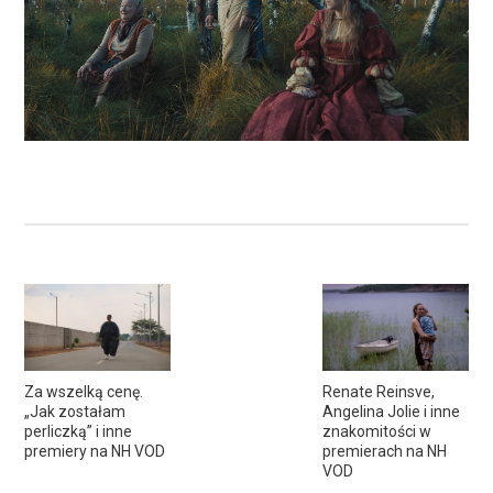
Za wszelką cenę.
Renate Reinsve,
„Jak zostałam
Angelina Jolie i inne
perliczką” i inne
znakomitości w
premiery na NH VOD
premierach na NH
VOD