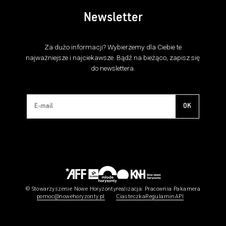
Newsletter
Za dużo informacji? Wybierzemy dla Ciebie te
najważniejsze i najciekawsze. Bądź na bieżąco, zapisz się
do newslettera.
OK
© Stowarzyszenie Nowe Horyzonty
realizacja:
Pracownia Pakamera
pomoc@nowehoryzonty.pl
Ciasteczka
Regulamin
API