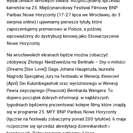
wydarzeniach filmowych świata. Rozpoczynamy sprzedaż
karnetów na 25. Międzynarodowy Festiwal Filmowy BNP
Paribas Nowe Horyzonty (17-27 lipca we Wrocławiu, do 3
sierpnia online) i ujawniamy pierwsze tytuły, które
zaprezentujemy premierowo w Polsce, a później
wprowadzimy do dystrybucji kinowej jako Stowarzyszenie
Nowe Horyzonty.
Na wrocławskich ekranach będzie można zobaczyć
zdobywcę Złotego Niedźwiedzia na Berlinale –
Sny o miłości
(Dreams [Sex Love]) Daga Johana Haugeruda, laureata
Nagrody Specjalnej Jury na festiwalu w Wenecji;
Kwiecień
(April) Dei Kulumbegashvili oraz wyróżnionego w Wenecji
Pawia zwyczajnego
(Peacock) Bernharda Wengera. To
dopiero początek dobrych informacji: w najbliższych
tygodniach będziemy prezentować kolejne filmy, które znajdą
się w programie 25. MFF BNP Paribas Nowe Horyzonty
(łącznie na festiwalu zobaczymy ponad 200 tytułów). 6 maja
rozpocznie się sprzedaż akredytacji dziennikarskich i