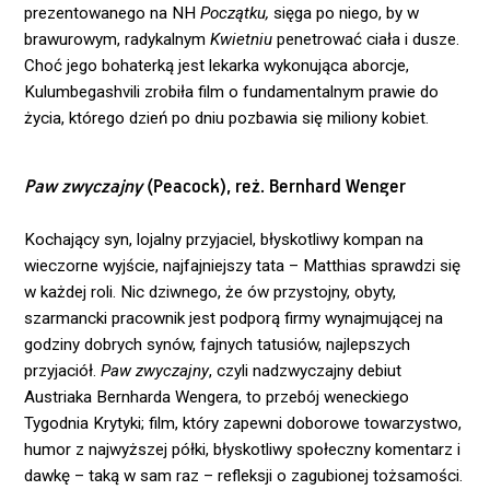
prezentowanego na NH
Początku,
sięga po niego, by w
brawurowym, radykalnym
Kwietniu
penetrować ciała i dusze.
Choć jego bohaterką jest lekarka wykonująca aborcje,
Kulumbegashvili zrobiła film o fundamentalnym prawie do
życia, którego dzień po dniu pozbawia się miliony kobiet.
Paw zwyczajny
(Peacock), reż. Bernhard Wenger
Kochający syn, lojalny przyjaciel, błyskotliwy kompan na
wieczorne wyjście, najfajniejszy tata – Matthias sprawdzi się
w każdej roli. Nic dziwnego, że ów przystojny, obyty,
szarmancki pracownik jest podporą firmy wynajmującej na
godziny dobrych synów, fajnych tatusiów, najlepszych
przyjaciół.
Paw zwyczajny
, czyli nadzwyczajny debiut
Austriaka Bernharda Wengera, to przebój weneckiego
Tygodnia Krytyki; film, który zapewni doborowe towarzystwo,
humor z najwyższej półki, błyskotliwy społeczny komentarz i
dawkę – taką w sam raz – refleksji o zagubionej tożsamości.