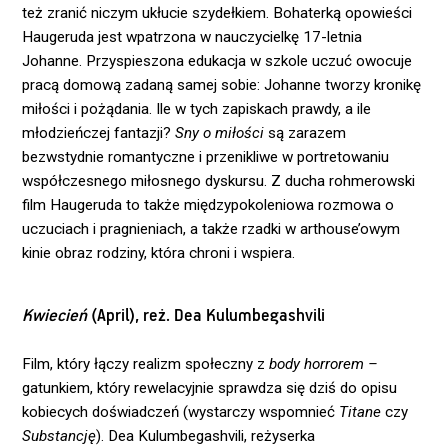
też zranić niczym ukłucie szydełkiem. Bohaterką opowieści
Haugeruda jest wpatrzona w nauczycielkę 17-letnia
Johanne. Przyspieszona edukacja w szkole uczuć owocuje
pracą domową zadaną samej sobie: Johanne tworzy kronikę
miłości i pożądania. Ile w tych zapiskach prawdy, a ile
młodzieńczej fantazji?
Sny o miłości
są zarazem
bezwstydnie romantyczne i przenikliwe w portretowaniu
współczesnego miłosnego dyskursu. Z ducha rohmerowski
film Haugeruda to także międzypokoleniowa rozmowa o
uczuciach i pragnieniach, a także rzadki w arthouse’owym
kinie obraz rodziny, która chroni i wspiera.
Kwiecień
(April), reż. Dea Kulumbegashvili
Film, który łączy realizm społeczny z
body horrorem –
gatunkiem, który rewelacyjnie sprawdza się dziś do opisu
kobiecych doświadczeń (wystarczy wspomnieć
Titane
czy
Substancję
). Dea Kulumbegashvili, reżyserka