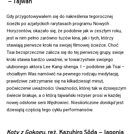
– Tajwan
Gdy przygotowywałem się do nakreślenia tegorocznej
ścieżki po azjatyckich rarytasach programu Nowych
Horyzontów, okazało się, że podobnie jak w zeszłym roku,
jest w nim pełno zarówno tuzów kina, jak i tych, którzy
stawiają pierwsze kroki na swojej filmowej ścieżce. Choć
Tsai bezsprzecznie zalicza się do tej pierwszej grupy, swoje
kroki stawia bardzo uważnie, w towarzystwie swojego
ulubionego aktora Lee Kang-shenga. I – podobnie jak Tsai –
chciałbym Was namówić na pewnego rodzaju medytację,
prawdziwe zatrzymanie się na kilkadziesiąt minut,
poćwiczenie uważności. Uważności, której tak w dzisiejszym
świecie brakuje, a o którą tajwański reżyser prosi w każdej
nowej odsłonie serii
Wędrowiec
.
Nieskończone donikąd
jest
dziesiątą częścią tego cyklu performansów.
Koty z Gokogu
, reż. Kazuhiro Sōda – Japonia