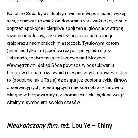
Kazuhiro Sōda byłby idealnym widzem wspomnianej wyżej
serii, ponieważ również on dopomina się uważności, robi to
poprzez spokojne i cierpliwe spojrzenia, głównie w stronę
swoich bohaterów, ale również pejzażu i naturalnego
krajobrazu nadmorskich miasteczek. Tytułowym kotom
(choć nie tylko im) japoński reżyser przygląda się w
Ushimado, małym mieście leżącym nad Morzem
Wewnętrznym, dokąd Sōda powraca w poszukiwaniu
tematów i bohaterów swoich nieśpiesznych opowieści. Jest
to (podobnie jak u Tsaia) dziesiąta już odsłona cyklu filmów
obserwacyjnych, rejestrujących miejsca i obrazy zarówno
niknące w bezpowrotnym zapomnieniu, jak i będące wciąż
witalnym symbolem swoich czasów.
Nieukończony film
, reż. Lou Ye – Chiny