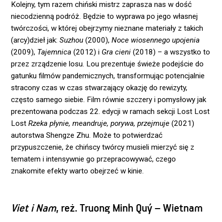
Kolejny, tym razem chiński mistrz zaprasza nas w dość
niecodzienną podróż. Będzie to wyprawa po jego własnej
twórczości, w której obejrzymy nieznane materiały z takich
(arcy)dzieł jak:
Suzhou
(2000),
Noce wiosennego upojenia
(2009),
Tajemnica
(2012) i
Gra cieni
(2018) – a wszystko to
przez zrządzenie losu. Lou prezentuje świeże podejście do
gatunku filmów pandemicznych, transformując potencjalnie
stracony czas w czas stwarzający okazję do rewizyty,
często samego siebie. Film równie szczery i pomysłowy jak
prezentowana podczas 22. edycji w ramach sekcji Lost Lost
Lost
Rzeka płynie, meandruje, porywa, przejmuje
(2021)
autorstwa Shengze Zhu. Może to potwierdzać
przypuszczenie, że chińscy twórcy musieli mierzyć się z
tematem i intensywnie go przepracowywać, czego
znakomite efekty warto obejrzeć w kinie.
Viet i Nam
, reż. Truong Minh Quý – Wietnam