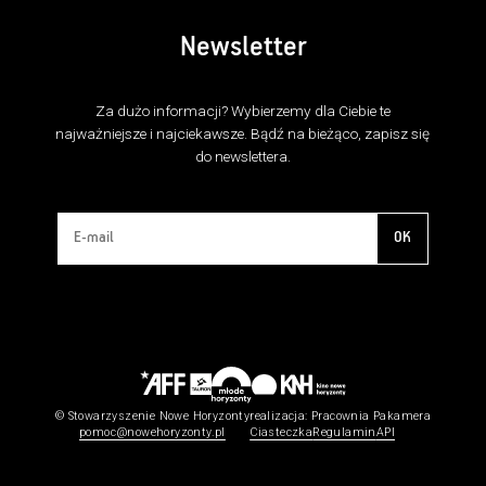
Newsletter
Za dużo informacji? Wybierzemy dla Ciebie te
najważniejsze i najciekawsze. Bądź na bieżąco, zapisz się
do newslettera.
OK
© Stowarzyszenie Nowe Horyzonty
realizacja:
Pracownia Pakamera
pomoc@nowehoryzonty.pl
Ciasteczka
Regulamin
API