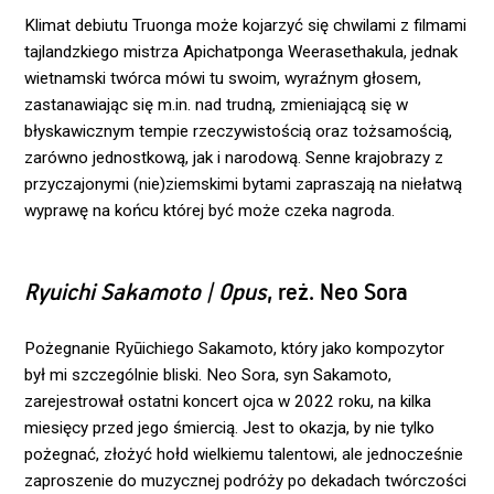
Klimat debiutu Truonga może kojarzyć się chwilami z filmami
tajlandzkiego mistrza Apichatponga Weerasethakula, jednak
wietnamski twórca mówi tu swoim, wyraźnym głosem,
zastanawiając się m.in. nad trudną, zmieniającą się w
błyskawicznym tempie rzeczywistością oraz tożsamością,
zarówno jednostkową, jak i narodową. Senne krajobrazy z
przyczajonymi (nie)ziemskimi bytami zapraszają na niełatwą
wyprawę na końcu której być może czeka nagroda.
Ryuichi Sakamoto | Opus
, reż. Neo Sora
Pożegnanie Ryūichiego Sakamoto, który jako kompozytor
był mi szczególnie bliski. Neo Sora, syn Sakamoto,
zarejestrował ostatni koncert ojca w 2022 roku, na kilka
miesięcy przed jego śmiercią. Jest to okazja, by nie tylko
pożegnać, złożyć hołd wielkiemu talentowi, ale jednocześnie
zaproszenie do muzycznej podróży po dekadach twórczości